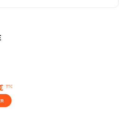
E
€
TTC
ER