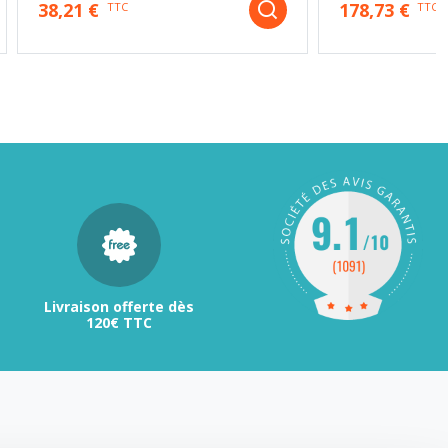
38,21 €
178,73 €
TTC
TTC
Livraison offerte dès
120€ TTC