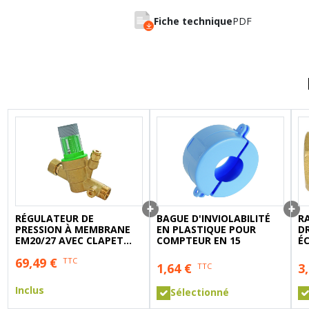
A sertir gaz
Ecrou 6 pans
Fiche technique
PDF
RÉGULATEUR DE
BAGUE D'INVIOLABILITÉ
R
PRESSION À MEMBRANE
EN PLASTIQUE POUR
DR
EM20/27 AVEC CLAPET
COMPTEUR EN 15
É
ANTI-POLLUTION-
FE
69,49
€
TTC
PRONORM
1,64
€
3
TTC
Inclus
Sélectionné