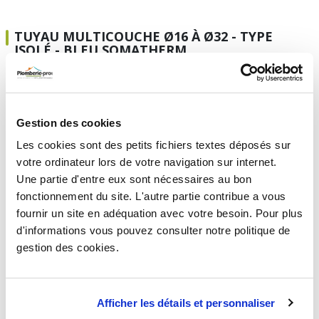
TUYAU MULTICOUCHE Ø16 À Ø32 - TYPE
ISOLÉ - BLEU SOMATHERM
Tube multicouche isolé bleu Ø16 - longueur 50 m -
Somatherm
Gestion des cookies
110,06 €
TTC
HT
91,72 €
Les cookies sont des petits fichiers textes déposés sur
votre ordinateur lors de votre navigation sur internet.
Une partie d'entre eux sont nécessaires au bon
fonctionnement du site. L'autre partie contribue a vous
TUYAU MULTICOUCHE Ø16 À Ø32 - TYPE
fournir un site en adéquation avec votre besoin. Pour plus
ISOLÉ - GRIS RBM
d'informations vous pouvez consulter notre politique de
gestion des cookies.
Tube multicouche isolé gris Ø16 - longueur 50m -
RBM
Afficher les détails et personnaliser
100,49 €
TTC
HT