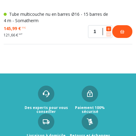
Tube multicouche nu en barres Ø16 - 15 barres de
4 m - Somatherm
145,99 €
TTC
HT
121,66 €
Des experts pour vous
Paiement 100%
conseiller
sécurisé
Livraison à domicile
Retours et échanges