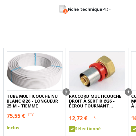
A sertir gaz
Ecrou 6 pans
Fiche technique
PDF
TUBE MULTICOUCHE NU
RACCORD MULTICOUCHE
C
BLANC Ø26 - LONGUEUR
DROIT À SERTIR Ø26 -
MU
25 M - TIEMME
ÉCROU TOURNANT
À
FEMELLE 3/4'' (20/27) -
75,55
€
TTC
TIEMME
12,72
€
1
TTC
Inclus
Sélectionné