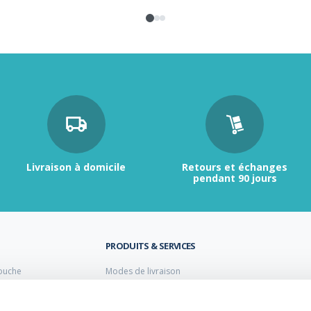
Livraison à domicile
Retours et échanges
pendant 90 jours
PRODUITS & SERVICES
ouche
Modes de livraison
Retour et échange
s laiton de plomberie
Moyens de paiement
s PVC
FAQ