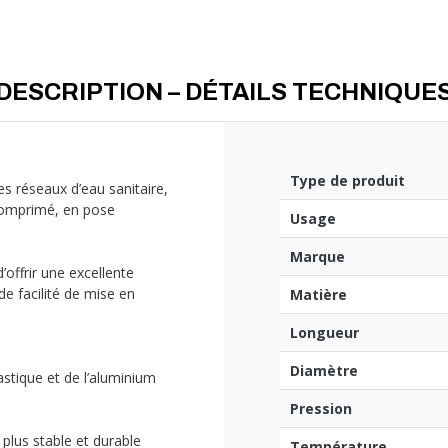
- Tube multicouche nu : idéal pou
ou encastrées, offre une finition
- Tube multicouche gainé : reco
DESCRIPTION – DÉTAILS TECHNIQUE
le tube et facilite son remplace
- Tube multicouche duo gainé : p
chauffage, permet d’identifier fa
retour) tout en simplifiant la pos
Type de produit
s réseaux d’eau sanitaire,
 comprimé, en pose
Usage
- Tube multicouche en couronne 
limite les risques de fuite
Marque
ffrir une excellente
- Tube multicouche en barre : idé
de facilité de mise en
Matière
propre et rectiligne
Longueur
Diamètre
stique et de l’aluminium
Pression
 plus stable et durable
Température