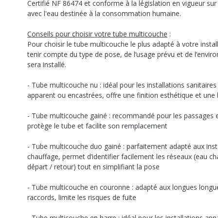
Certifié NF 86474 et conforme à la législation en vigueur su
avec l'eau destinée à la consommation humaine.
Conseils pour choisir votre tube multicouche
:
Pour choisir le tube multicouche le plus adapté à votre install
tenir compte du type de pose, de l’usage prévu et de l’envir
sera installé.
- Tube multicouche nu : idéal pour les installations sanitaire
apparent ou encastrées, offre une finition esthétique et une 
- Tube multicouche gainé : recommandé pour les passages en
protège le tube et facilite son remplacement
- Tube multicouche duo gainé : parfaitement adapté aux insta
chauffage, permet d’identifier facilement les réseaux (eau c
départ / retour) tout en simplifiant la pose
- Tube multicouche en couronne : adapté aux longues longu
raccords, limite les risques de fuite
- Tube multicouche en barre : idéal pour les installations ap