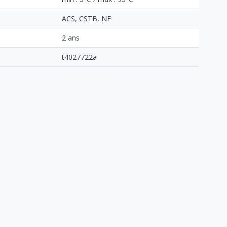
ACS, CSTB, NF
2 ans
t4027722a