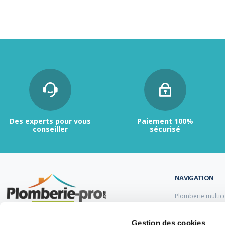
Des experts pour vous
Paiement 100%
conseiller
sécurisé
NAVIGATION
Plomberie multic
Plomberie PER
Tubes et raccord
Contactez-nous :
du lundi au vendredi de
Gestion des cookies
Tubes et raccord