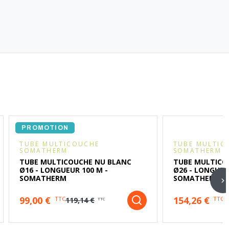
PROMOTION
TUBE MULTICOUCHE
TUBE MULTIC
SOMATHERM
SOMATHERM
TUBE MULTICOUCHE NU BLANC
TUBE MULTICO
Ø16 - LONGUEUR 100 M -
Ø26 - LONGUEU
SOMATHERM
SOMATHERM
99,00 €
154,26 €
TTC
TTC
119,14 €
TTC