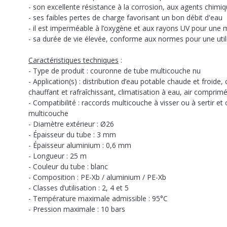
- son excellente résistance à la corrosion, aux agents chimiq
- ses faibles pertes de charge favorisant un bon débit d'eau
- il est imperméable à l’oxygène et aux rayons UV pour une me
- sa durée de vie élevée, conforme aux normes pour une utili
Caractéristiques techniques
:
- Type de produit : couronne de tube multicouche nu
- Application(s) : distribution d’eau potable chaude et froide,
chauffant et rafraîchissant, climatisation à eau, air comprim
- Compatibilité : raccords multicouche à visser ou à sertir et 
multicouche
- Diamètre extérieur : Ø26
- Épaisseur du tube : 3 mm
- Épaisseur aluminium : 0,6 mm
- Longueur : 25 m
- Couleur du tube : blanc
- Composition : PE-Xb / aluminium / PE-Xb
- Classes d’utilisation : 2, 4 et 5
- Température maximale admissible : 95°C
- Pression maximale : 10 bars