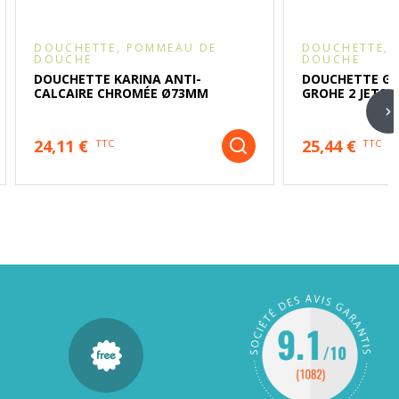
DOUCHETTE, POMMEAU DE
DOUCHETTE, 
DOUCHE
DOUCHE
DOUCHETTE KARINA ANTI-
DOUCHETTE GR
CALCAIRE CHROMÉE Ø73MM
GROHE 2 JETS 
24,11 €
25,44 €
TTC
TTC