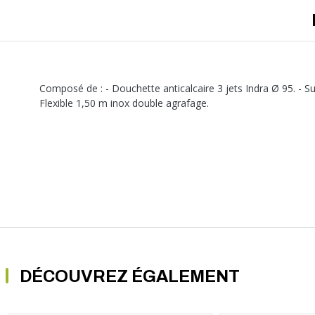
A sertir gaz
Ecrou 6 pans
Composé de : - Douchette anticalcaire 3 jets Indra Ø 95. - Su
Flexible 1,50 m inox double agrafage.
DÉCOUVREZ ÉGALEMENT