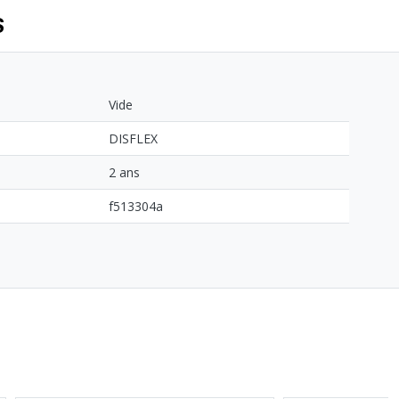
S
Vide
DISFLEX
2 ans
f513304a