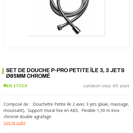
Soupape différentielle
PLOMBERIE PER
RACCORD PE (POLYÉTHYLÈNE)
SOLAIRE
EQUIPEMENT INDUSTRIEL
TRAPPE CHATIÈRE ET HUBLOT
Température
VOTRE SOLUTION CHAUFFAGE
RACCORD GALVA
PAC
COMMUNICATION
Vase d'expansion
Vanne de Température
RACCORD INOX
CHAUDIÈRE
COLLIER ET FIXATION
Vanne de zone
Vanne équilibrage
TUBE LAITON ET ECROU
TUBAGE CHEMINÉE CHAUDIÈRE POÊLE
CONNEXION
Vanne mélangeuse
TUYAU SOUPLE
CÂBLE
KIT FIXATION MURAL
GAINE
COLLECTEUR NOURRICE
ECLAIRAGE
VANNE D'ARRET
ECLAIRAGE PORTATIF
SET DE DOUCHE P-PRO PETITE ÎLE 3, 3 JETS
ROBINET
LAMPE ET TORCHE
Ø85MM CHROMÉ
FLEXIBLE
PILES ET ACCUMULATEURS
EN STOCK
Livraison sous 4/5 jours
ETANCHÉITÉ RACCORDEMENT
BLOC DE SÉCURITÉ
FIXATION ET SUPPORT
SYSTÈMES DE SÉCURITÉ
RÉDUCTEUR DE PRESSION
VMC ET VENTILATION
Composé de :  Douchette Petite Ile 2 avec 3 jets (pluie, massage,
moussant).  Support mural fixe en ABS.  Flexible 1,50 m inox
COMPTEUR ET ACCESSOIRE
chromé double agrafage.
FILTRATION
Lire la suite