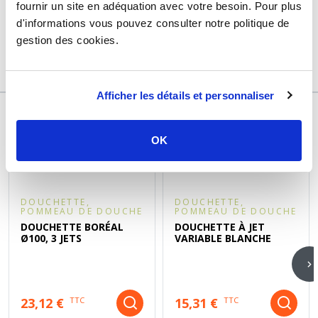
Marque
Sélection P Pro
fournir un site en adéquation avec votre besoin. Pour plus
d'informations vous pouvez consulter notre politique de
Garantie
2 ans
gestion des cookies.
Référence
f374396a
Afficher les détails et personnaliser
DÉCOUVREZ ÉGALEMENT
OK
DOUCHETTE,
DOUCHETTE,
POMMEAU DE DOUCHE
POMMEAU DE DOUCHE
DOUCHETTE BORÉAL
DOUCHETTE À JET
Ø100, 3 JETS
VARIABLE BLANCHE
23,12 €
15,31 €
TTC
TTC