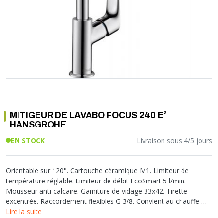
Soupape différentielle
PLOMBERIE PER
RACCORD PE (POLYÉTHYLÈNE)
SOLAIRE
EQUIPEMENT INDUSTRIEL
TRAPPE CHATIÈRE ET HUBLOT
Température
VOTRE SOLUTION CHAUFFAGE
RACCORD GALVA
PAC
COMMUNICATION
Vase d'expansion
Vanne de Température
RACCORD INOX
CHAUDIÈRE
COLLIER ET FIXATION
Vanne de zone
Vanne équilibrage
TUBE LAITON ET ECROU
TUBAGE CHEMINÉE CHAUDIÈRE POÊLE
CONNEXION
Vanne mélangeuse
TUYAU SOUPLE
CÂBLE
KIT FIXATION MURAL
GAINE
COLLECTEUR NOURRICE
ECLAIRAGE
VANNE D'ARRET
ECLAIRAGE PORTATIF
MITIGEUR DE LAVABO FOCUS 240 E²
ROBINET
LAMPE ET TORCHE
HANSGROHE
FLEXIBLE
PILES ET ACCUMULATEURS
EN STOCK
Livraison sous 4/5 jours
ETANCHÉITÉ RACCORDEMENT
BLOC DE SÉCURITÉ
FIXATION ET SUPPORT
SYSTÈMES DE SÉCURITÉ
RÉDUCTEUR DE PRESSION
VMC ET VENTILATION
Orientable sur 120°. Cartouche céramique M1. Limiteur de
température réglable. Limiteur de débit EcoSmart 5 l/min.
COMPTEUR ET ACCESSOIRE
Mousseur anti-calcaire. Garniture de vidage 33x42. Tirette
FILTRATION
excentrée. Raccordement flexibles G 3/8. Convient au chauffe-
eau instantané.
Lire la suite