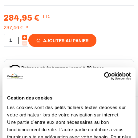
TTC
284,95 €
HT
237,46 €
AJOUTER AU PANIER
Retours et échanges jusqu'à 90 jours
En savoir plus
Gestion des cookies
DESCRIPTIF
Les cookies sont des petits fichiers textes déposés sur
votre ordinateur lors de votre navigation sur internet.
Une partie d'entre eux sont nécessaires au bon
DÉTAILS TECHNIQUES
fonctionnement du site. L'autre partie contribue a vous
Usage
Vide
fournir un site en adéquation avec votre besoin. Pour plus