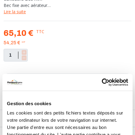
Bec fixe avec aérateur
Un point de fixation avec système facilitant Fixofast
Lire la suite
Flexibles EPDM pré-montés 440 mm
Vidage ABS
Tirette latérale
TTC
65,10 €
Classement IA E00 CH3 A3 U3 (AAAA)
HT
54,25 €
Marque : ROLF
Retours et échanges jusqu'à 90 jours
En savoir plus
Gestion des cookies
Les cookies sont des petits fichiers textes déposés sur
DESCRIPTIF
votre ordinateur lors de votre navigation sur internet.
Une partie d'entre eux sont nécessaires au bon
fonctionnement du site. L'autre partie contribue a vous