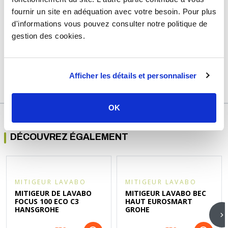
DÉTAILS TECHNIQUES
fournir un site en adéquation avec votre besoin. Pour plus
Usage
Vide
d'informations vous pouvez consulter notre politique de
gestion des cookies.
Marque
Rolf by Ayor
Garantie
2 ans
Afficher les détails et personnaliser
Référence
ppros151
OK
DÉCOUVREZ ÉGALEMENT
MITIGEUR LAVABO
MITIGEUR LAVABO
MITIGEUR DE LAVABO
MITIGEUR LAVABO BEC
FOCUS 100 ECO C3
HAUT EUROSMART
HANSGROHE
GROHE