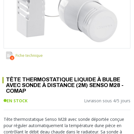
Soupape différentielle
PLOMBERIE PER
RACCORD PE (POLYÉTHYLÈNE)
SOLAIRE
EQUIPEMENT INDUSTRIEL
TRAPPE CHATIÈRE ET HUBLOT
Température
VOTRE SOLUTION CHAUFFAGE
RACCORD GALVA
PAC
COMMUNICATION
Vase d'expansion
Vanne de Température
RACCORD INOX
CHAUDIÈRE
COLLIER ET FIXATION
Vanne de zone
Vanne équilibrage
TUBE LAITON ET ECROU
TUBAGE CHEMINÉE CHAUDIÈRE POÊLE
CONNEXION
Vanne mélangeuse
TUYAU SOUPLE
CÂBLE
KIT FIXATION MURAL
GAINE
COLLECTEUR NOURRICE
ECLAIRAGE
Fiche technique
VANNE D'ARRET
ECLAIRAGE PORTATIF
ROBINET
LAMPE ET TORCHE
TÊTE THERMOSTATIQUE LIQUIDE À BULBE
FLEXIBLE
PILES ET ACCUMULATEURS
AVEC SONDE À DISTANCE (2M) SENSO M28 -
ETANCHÉITÉ RACCORDEMENT
BLOC DE SÉCURITÉ
COMAP
FIXATION ET SUPPORT
SYSTÈMES DE SÉCURITÉ
EN STOCK
Livraison sous 4/5 jours
RÉDUCTEUR DE PRESSION
VMC ET VENTILATION
COMPTEUR ET ACCESSOIRE
Tête thermostatique Senso M28 avec sonde déportée conçue
FILTRATION
pour réguler automatiquement la température dune pièce en
contrôlant le débit deau chaude dans le radiateur. Sa sonde à