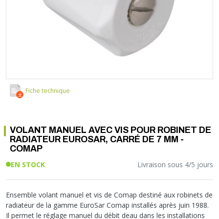
Soupape différentielle
PLOMBERIE PER
RACCORD PE (POLYÉTHYLÈNE)
SOLAIRE
EQUIPEMENT INDUSTRIEL
TRAPPE CHATIÈRE ET HUBLOT
Température
VOTRE SOLUTION CHAUFFAGE
RACCORD GALVA
PAC
COMMUNICATION
Vase d'expansion
Vanne de Température
RACCORD INOX
CHAUDIÈRE
COLLIER ET FIXATION
Vanne de zone
Vanne équilibrage
TUBE LAITON ET ECROU
TUBAGE CHEMINÉE CHAUDIÈRE POÊLE
CONNEXION
Vanne mélangeuse
TUYAU SOUPLE
CÂBLE
KIT FIXATION MURAL
GAINE
COLLECTEUR NOURRICE
ECLAIRAGE
Fiche technique
VANNE D'ARRET
ECLAIRAGE PORTATIF
ROBINET
LAMPE ET TORCHE
VOLANT MANUEL AVEC VIS POUR ROBINET DE
FLEXIBLE
PILES ET ACCUMULATEURS
RADIATEUR EUROSAR, CARRÉ DE 7 MM -
ETANCHÉITÉ RACCORDEMENT
BLOC DE SÉCURITÉ
COMAP
FIXATION ET SUPPORT
SYSTÈMES DE SÉCURITÉ
EN STOCK
Livraison sous 4/5 jours
RÉDUCTEUR DE PRESSION
VMC ET VENTILATION
COMPTEUR ET ACCESSOIRE
Ensemble volant manuel et vis de Comap destiné aux robinets de
FILTRATION
radiateur de la gamme EuroSar Comap installés après juin 1988.
Il permet le réglage manuel du débit deau dans les installations