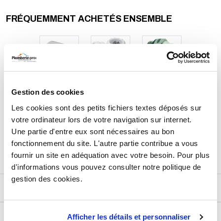
- Fixation : à visser
- Couleur : blanc
FRÉQUEMMENT ACHETÉS ENSEMBLE
Fabriqué en France.
Gestion des cookies
10,59
€
TTC
Prix total de la sélection :
Les cookies sont des petits fichiers textes déposés sur
votre ordinateur lors de votre navigation sur internet.
3
PRODUITS
AJOUTER
AU PANIER
Une partie d'entre eux sont nécessaires au bon
fonctionnement du site. L'autre partie contribue a vous
fournir un site en adéquation avec votre besoin. Pour plus
d'informations vous pouvez consulter notre politique de
gestion des cookies.
DESCRIPTIF
DÉTAILS TECHNIQUES
Afficher les détails et personnaliser