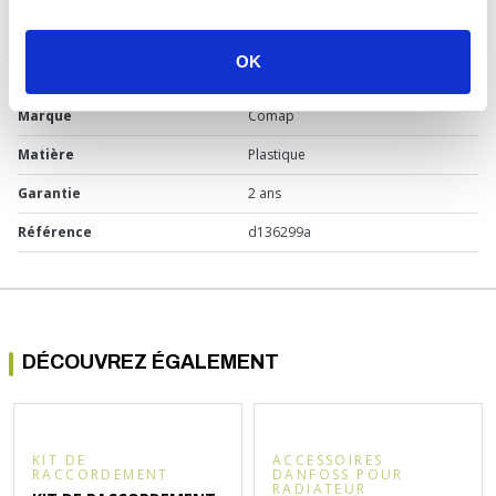
Type de produit
Accessoire chauffage
OK
Usage
Radiateur
Marque
Comap
Matière
Plastique
Garantie
2 ans
Référence
d136299a
DÉCOUVREZ ÉGALEMENT
KIT DE
ACCESSOIRES
RACCORDEMENT
DANFOSS POUR
RADIATEUR