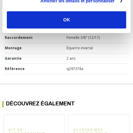
Afficher les détails et personnaliser
Usage
Chauffage
Marque
Sélection P Pro
OK
Matière
Laiton
Raccordement
Femelle 3/8" (12/17)
Montage
Équerre inversé
Garantie
2 ans
Référence
q297378a
DÉCOUVREZ ÉGALEMENT
KIT DE
ACCESSOIRES