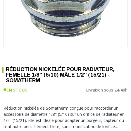
Soupape différentielle
PLOMBERIE PER
RACCORD PE (POLYÉTHYLÈNE)
SOLAIRE
EQUIPEMENT INDUSTRIEL
TRAPPE CHATIÈRE ET HUBLOT
Température
VOTRE SOLUTION CHAUFFAGE
RACCORD GALVA
PAC
COMMUNICATION
Vase d'expansion
Vanne de Température
RACCORD INOX
CHAUDIÈRE
COLLIER ET FIXATION
Vanne de zone
Vanne équilibrage
TUBE LAITON ET ECROU
TUBAGE CHEMINÉE CHAUDIÈRE POÊLE
CONNEXION
Vanne mélangeuse
TUYAU SOUPLE
CÂBLE
KIT FIXATION MURAL
GAINE
COLLECTEUR NOURRICE
ECLAIRAGE
VANNE D'ARRET
ECLAIRAGE PORTATIF
RÉDUCTION NICKELÉE POUR RADIATEUR,
ROBINET
LAMPE ET TORCHE
FEMELLE 1/8'' (5/10) MÂLE 1/2'' (15/21) -
FLEXIBLE
PILES ET ACCUMULATEURS
SOMATHERM
ETANCHÉITÉ RACCORDEMENT
BLOC DE SÉCURITÉ
EN STOCK
Livraison sous 24/48h
FIXATION ET SUPPORT
SYSTÈMES DE SÉCURITÉ
RÉDUCTEUR DE PRESSION
VMC ET VENTILATION
Réduction nickelée de Somatherm conçue pour raccorder un
COMPTEUR ET ACCESSOIRE
accessoire de diamètre 1/8'' (5/10) sur un orifice de radiateur en
FILTRATION
1/2'' (15/21). Elle est idéale pour adapter un purgeur, capteur ou
tout autre petit élément fileté, sans modification de lorifice