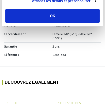
Afficher les détails et personnaliser
Type de produit
Raccord cannelé
Usage
Chauffage
OK
Marque
Somatherm
Matière
Laiton nickelé
Raccordement
Femelle 1/8" (5/10) - Mâle 1/2"
(15/21)
Garantie
2 ans
Référence
d266155a
DÉCOUVREZ ÉGALEMENT
KIT DE
ACCESSOIRES