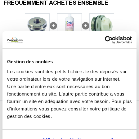
FRÉQUEMMENT ACHETÉS ENSEMBLE
propre, sans ajout de pâte ou ruban. Ce type de réduction est
particulièrement utile pour installer un purgeur manuel ou un
accessoire de contrôle sur les radiateurs.
22,51
€
TTC
Prix total de la sélection :
Gestion des cookies
3
PRODUITS
AJOUTER
AU PANIER
Les cookies sont des petits fichiers textes déposés sur
votre ordinateur lors de votre navigation sur internet.
Une partie d'entre eux sont nécessaires au bon
fonctionnement du site. L'autre partie contribue a vous
fournir un site en adéquation avec votre besoin. Pour plus
d'informations vous pouvez consulter notre politique de
DESCRIPTIF
gestion des cookies.
DÉTAILS TECHNIQUES