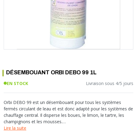
Soupape différentielle
PLOMBERIE PER
RACCORD PE (POLYÉTHYLÈNE)
SOLAIRE
EQUIPEMENT INDUSTRIEL
TRAPPE CHATIÈRE ET HUBLOT
Température
VOTRE SOLUTION CHAUFFAGE
RACCORD GALVA
PAC
COMMUNICATION
Vase d'expansion
Vanne de Température
RACCORD INOX
CHAUDIÈRE
COLLIER ET FIXATION
Vanne de zone
Vanne équilibrage
TUBE LAITON ET ECROU
TUBAGE CHEMINÉE CHAUDIÈRE POÊLE
CONNEXION
Vanne mélangeuse
TUYAU SOUPLE
CÂBLE
KIT FIXATION MURAL
GAINE
COLLECTEUR NOURRICE
ECLAIRAGE
VANNE D'ARRET
ECLAIRAGE PORTATIF
DÉSEMBOUANT ORBI DEBO 99 1L
ROBINET
LAMPE ET TORCHE
FLEXIBLE
PILES ET ACCUMULATEURS
EN STOCK
Livraison sous 4/5 jours
ETANCHÉITÉ RACCORDEMENT
BLOC DE SÉCURITÉ
FIXATION ET SUPPORT
SYSTÈMES DE SÉCURITÉ
Orbi DEBO 99 est un désembouant pour tous les systèmes
RÉDUCTEUR DE PRESSION
VMC ET VENTILATION
fermés circulant de leau et est donc adapté pour les systèmes de
chauffage central. Il disperse les boues, le limon, le tartre, les
COMPTEUR ET ACCESSOIRE
champignons et les mousses.
FILTRATION
Lire la suite
En plus des oxydes métalliques, il enlève aussi le calcaire, ce qui