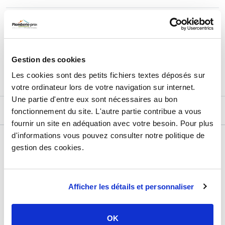
48,63
€
TTC
Prix total de la sélection :
3
PRODUITS
AJOUTER
AU PANIER
Gestion des cookies
Les cookies sont des petits fichiers textes déposés sur
votre ordinateur lors de votre navigation sur internet.
Une partie d'entre eux sont nécessaires au bon
DESCRIPTIF
fonctionnement du site. L'autre partie contribue a vous
fournir un site en adéquation avec votre besoin. Pour plus
d'informations vous pouvez consulter notre politique de
DÉTAILS TECHNIQUES
gestion des cookies.
Type de produit
Produit d'entretien
Usage
Chauffage
Afficher les détails et personnaliser
Marque
Orbi France
Matière
À base de polymères et
OK
phosponates