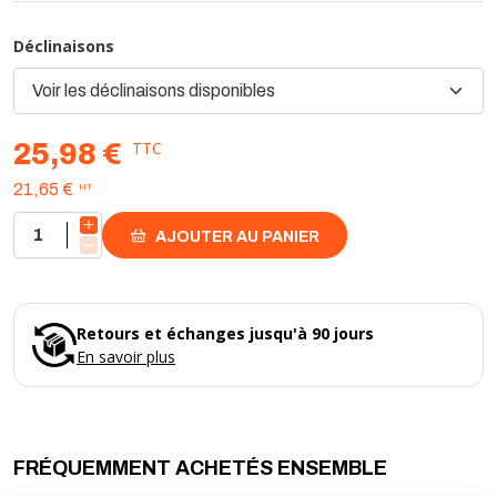
de fioul.
Déclinaisons
Toutes les pompes de service Danfoss sont équipées d'une
cartouche filtrante rouge. Cela permet d'accéder au filtre et de le
remplacer suivant une procédure propre et rapide, sans qu'il soit
nécessaire de dévisser le boîtier.
TTC
25,98 €
HT
21,65 €
AJOUTER AU PANIER
Retours et échanges jusqu'à 90 jours
En savoir plus
FRÉQUEMMENT ACHETÉS ENSEMBLE