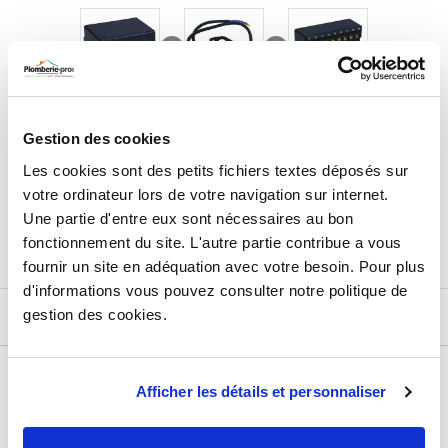
394,03
€
TTC
Gestion des cookies
Prix total de la sélection :
Les cookies sont des petits fichiers textes déposés sur
3
PRODUITS
AJOUTER
AU PANIER
votre ordinateur lors de votre navigation sur internet.
Une partie d'entre eux sont nécessaires au bon
fonctionnement du site. L'autre partie contribue a vous
fournir un site en adéquation avec votre besoin. Pour plus
d'informations vous pouvez consulter notre politique de
gestion des cookies.
DESCRIPTIF
DÉTAILS TECHNIQUES
Afficher les détails et personnaliser
Type de produit
Accessoire chauffage