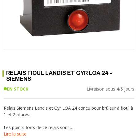
Soupape différentielle
PLOMBERIE PER
RACCORD PE (POLYÉTHYLÈNE)
SOLAIRE
EQUIPEMENT INDUSTRIEL
TRAPPE CHATIÈRE ET HUBLOT
Température
VOTRE SOLUTION CHAUFFAGE
RACCORD GALVA
PAC
COMMUNICATION
Vase d'expansion
Vanne de Température
RACCORD INOX
CHAUDIÈRE
COLLIER ET FIXATION
Vanne de zone
Vanne équilibrage
TUBE LAITON ET ECROU
TUBAGE CHEMINÉE CHAUDIÈRE POÊLE
CONNEXION
Vanne mélangeuse
TUYAU SOUPLE
CÂBLE
KIT FIXATION MURAL
GAINE
COLLECTEUR NOURRICE
ECLAIRAGE
VANNE D'ARRET
ECLAIRAGE PORTATIF
RELAIS FIOUL LANDIS ET GYR LOA 24 -
ROBINET
LAMPE ET TORCHE
SIEMENS
FLEXIBLE
PILES ET ACCUMULATEURS
EN STOCK
Livraison sous 4/5 jours
ETANCHÉITÉ RACCORDEMENT
BLOC DE SÉCURITÉ
FIXATION ET SUPPORT
SYSTÈMES DE SÉCURITÉ
RÉDUCTEUR DE PRESSION
VMC ET VENTILATION
Relais Siemens Landis et Gyr LOA 24 conçu pour brûleur à fioul à
1 et 2 allures.
COMPTEUR ET ACCESSOIRE
FILTRATION
Les points forts de ce relais sont :
- la programmation thermique
Lire la suite