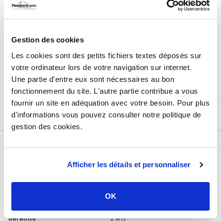
272,10
€
TTC
Prix total de la sélection :
Gestion des cookies
3
PRODUITS
AJOUTER
AU PANIER
Les cookies sont des petits fichiers textes déposés sur
votre ordinateur lors de votre navigation sur internet.
Une partie d'entre eux sont nécessaires au bon
fonctionnement du site. L'autre partie contribue a vous
fournir un site en adéquation avec votre besoin. Pour plus
d'informations vous pouvez consulter notre politique de
DESCRIPTIF
gestion des cookies.
DÉTAILS TECHNIQUES
Afficher les détails et personnaliser
Type de produit
Accessoire chauffage
Usage
Chaudière fioul
OK
Marque
Siemens
Garantie
2 ans