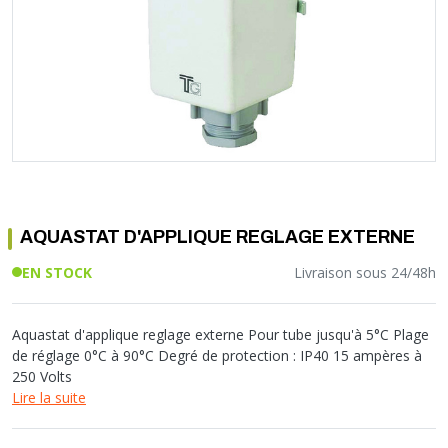
Soupape différentielle
PLOMBERIE PER
RACCORD PE (POLYÉTHYLÈNE)
SOLAIRE
EQUIPEMENT INDUSTRIEL
TRAPPE CHATIÈRE ET HUBLOT
Température
VOTRE SOLUTION CHAUFFAGE
RACCORD GALVA
PAC
COMMUNICATION
Vase d'expansion
Vanne de Température
RACCORD INOX
CHAUDIÈRE
COLLIER ET FIXATION
Vanne de zone
Vanne équilibrage
TUBE LAITON ET ECROU
TUBAGE CHEMINÉE CHAUDIÈRE POÊLE
CONNEXION
Vanne mélangeuse
TUYAU SOUPLE
CÂBLE
KIT FIXATION MURAL
GAINE
COLLECTEUR NOURRICE
ECLAIRAGE
VANNE D'ARRET
ECLAIRAGE PORTATIF
AQUASTAT D'APPLIQUE REGLAGE EXTERNE
ROBINET
LAMPE ET TORCHE
FLEXIBLE
PILES ET ACCUMULATEURS
EN STOCK
Livraison sous 24/48h
ETANCHÉITÉ RACCORDEMENT
BLOC DE SÉCURITÉ
FIXATION ET SUPPORT
SYSTÈMES DE SÉCURITÉ
Aquastat d'applique reglage externe Pour tube jusqu'à 5°C Plage
RÉDUCTEUR DE PRESSION
VMC ET VENTILATION
de réglage 0°C à 90°C Degré de protection : IP40 15 ampères à
250 Volts
COMPTEUR ET ACCESSOIRE
Lire la suite
FILTRATION