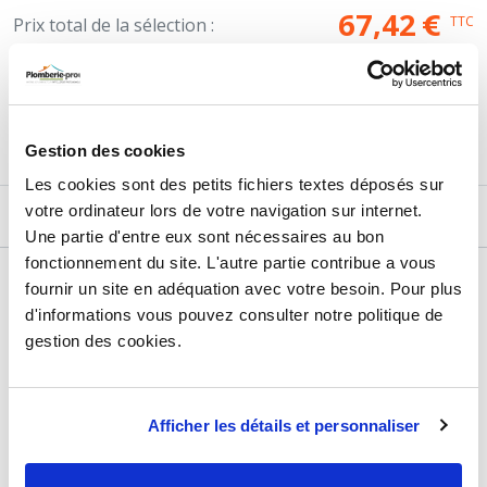
67,42
€
TTC
Prix total de la sélection :
3
PRODUITS
AJOUTER
AU PANIER
Gestion des cookies
Les cookies sont des petits fichiers textes déposés sur
votre ordinateur lors de votre navigation sur internet.
DESCRIPTIF
Une partie d'entre eux sont nécessaires au bon
fonctionnement du site. L'autre partie contribue a vous
DÉTAILS TECHNIQUES
fournir un site en adéquation avec votre besoin. Pour plus
d'informations vous pouvez consulter notre politique de
Type de produit
Thermostat
gestion des cookies.
Usage
Chauffage
Marque
Somatherm
Afficher les détails et personnaliser
Matière
Plastique
Plage de température
min : 0°C / max : 90°C