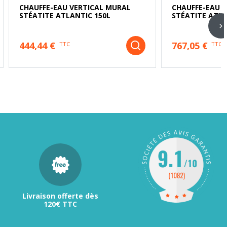
CHAUFFE-EAU VERTICAL MURAL
CHAUFFE-EAU V
STÉATITE ATLANTIC 150L
STÉATITE ATLA
444,44 €
767,05 €
TTC
TTC
Livraison offerte dès
120€ TTC