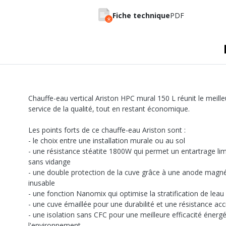
A sertir gaz
Ecrou 6 pans
Fiche technique
PDF
Chauffe-eau vertical Ariston HPC mural 150 L réunit le meille
service de la qualité, tout en restant économique.
Les points forts de ce chauffe-eau Ariston sont :
- le choix entre une installation murale ou au sol
- une résistance stéatite 1800W qui permet un entartrage li
sans vidange
- une double protection de la cuve grâce à une anode magn
inusable
- une fonction Nanomix qui optimise la stratification de leau
- une cuve émaillée pour une durabilité et une résistance ac
- une isolation sans CFC pour une meilleure efficacité énerg
l'environnement