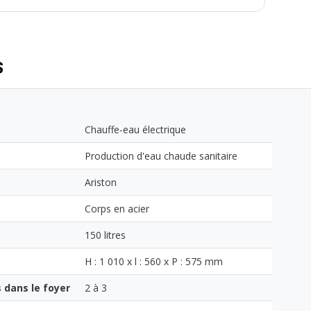
'Ariston est adapté à toutes les eaux de réseau, même les
S
Chauffe-eau électrique
Production d'eau chaude sanitaire
Ariston
Corps en acier
150 litres
H : 1 010 x l : 560 x P : 575 mm
dans le foyer
2 à 3