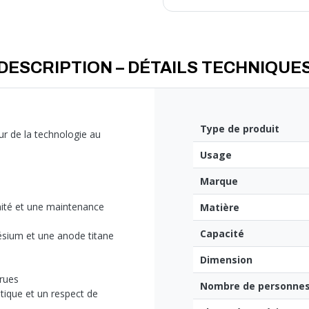
Le chauffe-eau électrique HPC d
plus agressives.
DESCRIPTION – DÉTAILS TECHNIQUE
Type de produit
ur de la technologie au
Usage
Marque
mité et une maintenance
Matière
Capacité
ésium et une anode titane
Dimension
crues
Nombre de personnes 
étique et un respect de