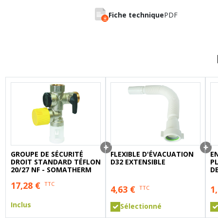
A sertir gaz
Ecrou 6 pans
Fiche technique
PDF
GROUPE DE SÉCURITÉ
FLEXIBLE D'ÉVACUATION
E
DROIT STANDARD TÉFLON
D32 EXTENSIBLE
P
20/27 NF - SOMATHERM
DE
17,28
€
TTC
4,63
€
1
TTC
Inclus
Sélectionné