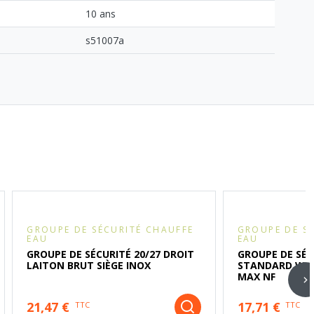
10 ans
s51007a
GROUPE DE SÉCURITÉ CHAUFFE
GROUPE DE S
EAU
EAU
GROUPE DE SÉCURITÉ 20/27 DROIT
GROUPE DE SÉC
LAITON BRUT SIÈGE INOX
STANDARD WATT
MAX NF
21,47 €
17,71 €
TTC
TTC