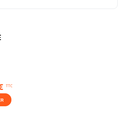
E
€
TTC
ER