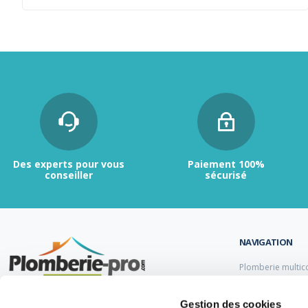
Des experts pour vous
Paiement 100%
conseiller
sécurisé
NAVIGATION
Plomberie multic
Plomberie PER
Tubes et raccord
Contactez-nous :
du lundi au vendredi de
Gestion des cookies
Tubes et raccord