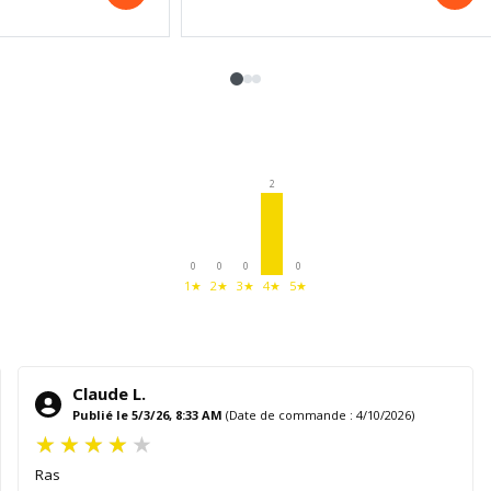
2
0
0
0
0
1★
2★
3★
4★
5★
Claude L.
Publié le 5/3/26, 8:33 AM
(Date de commande : 4/10/2026)
Ras