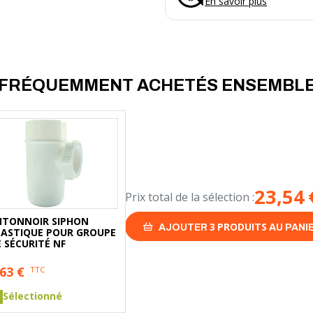
En savoir plus
FRÉQUEMMENT ACHETÉS ENSEMBL
23,54
Prix total de la sélection :
NTONNOIR SIPHON
3
PRODUITS
AJOUTER
AU PANI
LASTIQUE POUR GROUPE
 SÉCURITÉ NF
,63
€
TTC
Sélectionné