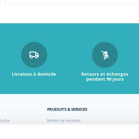
Livraison à domicile
Retours et échanges
pendant 90 jours
PRODUITS & SERVICES
ouche
Modes de livraison
Retour et échange
s laiton de plomberie
Moyens de paiement
s PVC
FAQ