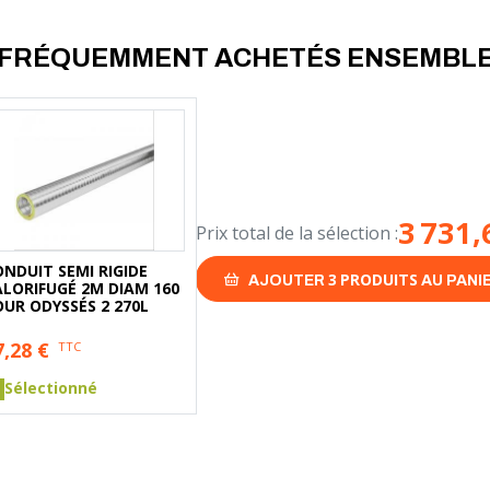
- Niveau sonore : 53 dB(A)
FRÉQUEMMENT ACHETÉS ENSEMBL
- Puissance maximale absorbée 
- COP selon EN 16147 (air ext. à 7
3 731,
Prix total de la sélection :
NDUIT SEMI RIGIDE
3
PRODUITS
AJOUTER
AU PANI
ALORIFUGÉ 2M DIAM 160
UR ODYSSÉS 2 270L
7,28
€
TTC
Sélectionné