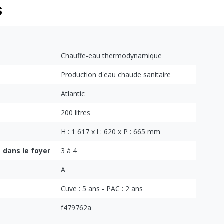
S
Chauffe-eau thermodynamique
Production d'eau chaude sanitaire
Atlantic
200 litres
H : 1 617 x l : 620 x P : 665 mm
dans le foyer
3 à 4
A
Cuve : 5 ans - PAC : 2 ans
f479762a