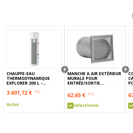
A sertir gaz
Ecrou 6 pans
CHAUFFE-EAU
MANCHE A AIR EXTÉRIEUR
CO
THERMODYNAMIQUE
MURALE POUR
C
EXPLORER 200 L -
ENTRÉE/SORTIE
PO
ATLANTIC
VENTILATION ODYSSÉS2
3 601,72
€
TTC
270L
62,65
€
6
TTC
Inclus
Sélectionné