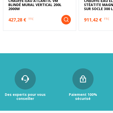
CHAUFFE-EAU ATLANTIC VM
CHAUFFE-EAU É
BLINDÉ MURAL VERTICAL 200L
STÉATITE MAGN
2000W
SUR SOCLE 300 
427,28 €
911,42 €
TTC
TTC
Des experts pour vous
Paiement 100%
conseiller
sécurisé