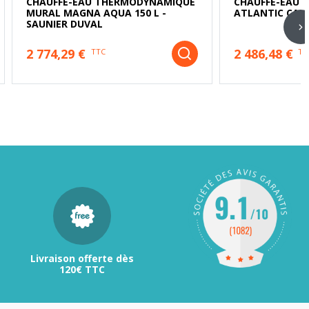
CHAUFFE-EAU THERMODYNAMIQUE
CHAUFFE-EAU 
MURAL MAGNA AQUA 150 L -
ATLANTIC CALY
SAUNIER DUVAL
2 774,29 €
2 486,48 €
TTC
TT
Livraison offerte dès
120€ TTC