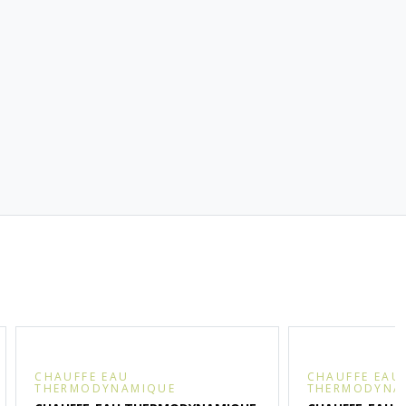
CHAUFFE EAU
CHAUFFE EAU
THERMODYNAMIQUE
THERMODYNA