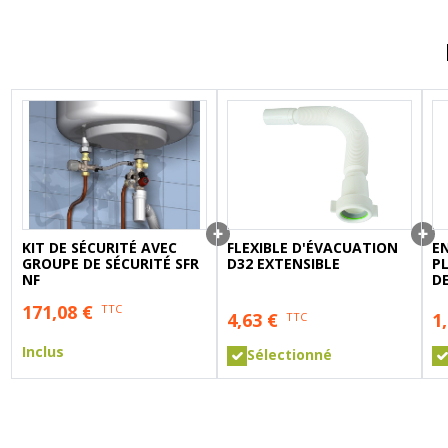
A sertir gaz
Ecrou 6 pans
KIT DE SÉCURITÉ AVEC
FLEXIBLE D'ÉVACUATION
E
GROUPE DE SÉCURITÉ SFR
D32 EXTENSIBLE
P
NF
DE
171,08
€
TTC
4,63
€
1
TTC
Inclus
Sélectionné