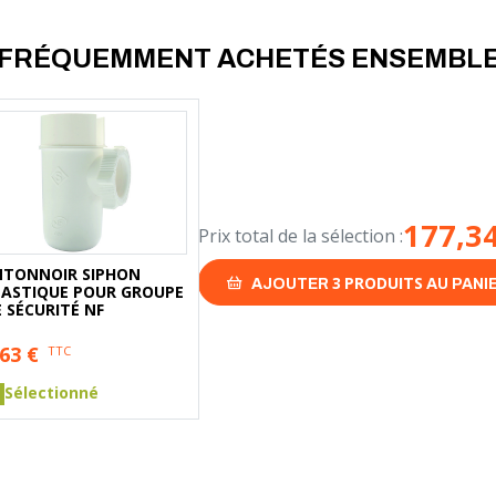
FRÉQUEMMENT ACHETÉS ENSEMBL
177,3
Prix total de la sélection :
NTONNOIR SIPHON
3
PRODUITS
AJOUTER
AU PANI
LASTIQUE POUR GROUPE
 SÉCURITÉ NF
,63
€
TTC
Sélectionné