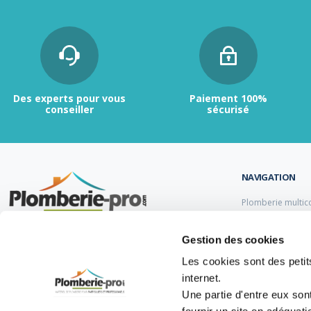
Des experts pour vous
Paiement 100%
conseiller
sécurisé
NAVIGATION
Plomberie multic
Plomberie PER
Tubes et raccord
Contactez-nous :
du lundi au vendredi de
Gestion des cookies
Tubes et raccord
9h00 à 12h et de 13h30 à 17h.
Tube et Raccord 
Les cookies sont des petits
Tubes et raccords
internet.
05 47 14 00 77
Une partie d'entre eux son
info@plomberie-pro.com