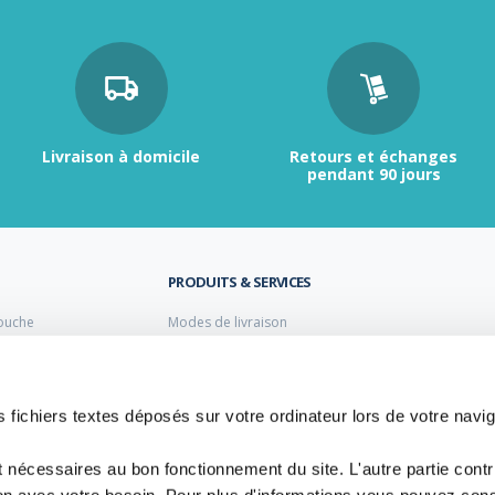
Livraison à domicile
Retours et échanges
pendant 90 jours
PRODUITS & SERVICES
ouche
Modes de livraison
Retour et échange
s laiton de plomberie
Moyens de paiement
s PVC
FAQ
Cuivre
 fichiers textes déposés sur votre ordinateur lors de votre navig
 PE Polyéthylène
t nécessaires au bon fonctionnement du site. L'autre partie cont