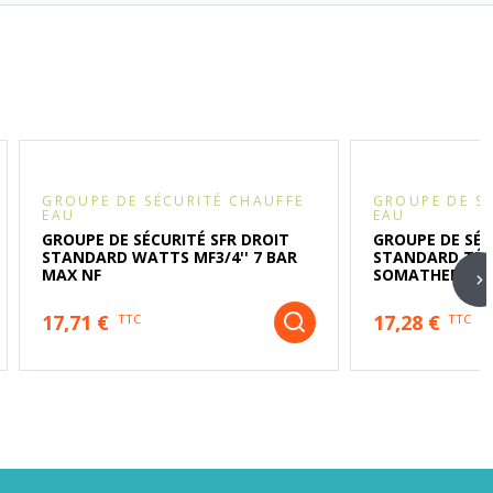
GROUPE DE SÉCURITÉ CHAUFFE
GROUPE DE S
EAU
EAU
GROUPE DE SÉCURITÉ SFR DROIT
GROUPE DE SÉC
STANDARD WATTS MF3/4'' 7 BAR
STANDARD TÉFL
MAX NF
SOMATHERM
17,71 €
17,28 €
TTC
TTC