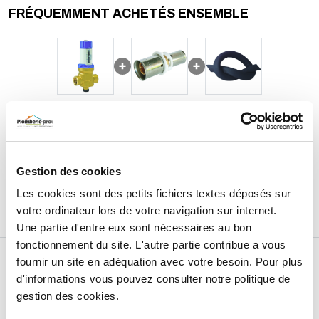
FRÉQUEMMENT ACHETÉS ENSEMBLE
87,01
€
TTC
Prix total de la sélection :
3
PRODUITS
AJOUTER
AU PANIER
Gestion des cookies
Les cookies sont des petits fichiers textes déposés sur
votre ordinateur lors de votre navigation sur internet.
Une partie d'entre eux sont nécessaires au bon
fonctionnement du site. L'autre partie contribue a vous
DESCRIPTIF
fournir un site en adéquation avec votre besoin. Pour plus
d'informations vous pouvez consulter notre politique de
gestion des cookies.
DÉTAILS TECHNIQUES