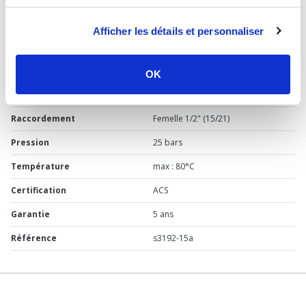
Type de produit
Réducteur de pression à
cartouche
Afficher les détails et personnaliser
Usage
Sanitaire
Marque
Pronorm
OK
Matière
Laiton
Raccordement
Femelle 1/2" (15/21)
Pression
25 bars
Température
max : 80°C
Certification
ACS
Garantie
5 ans
Référence
s3192-15a