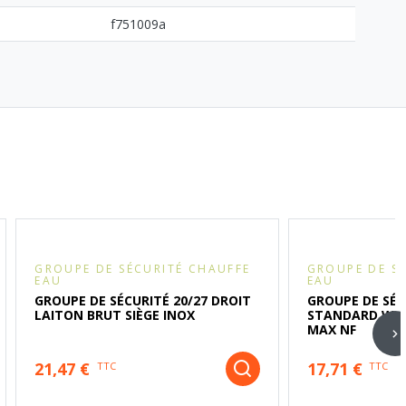
f751009a
GROUPE DE SÉCURITÉ CHAUFFE
GROUPE DE S
EAU
EAU
GROUPE DE SÉCURITÉ 20/27 DROIT
GROUPE DE SÉC
LAITON BRUT SIÈGE INOX
STANDARD WATT
MAX NF
21,47 €
17,71 €
TTC
TTC