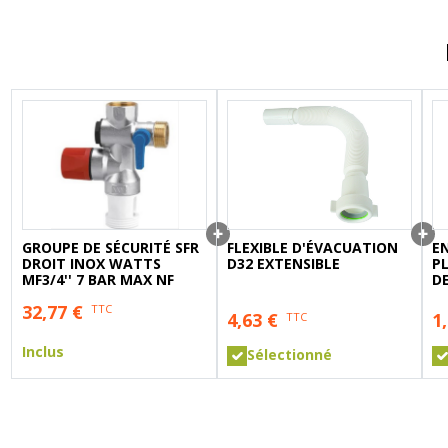
A sertir gaz
Ecrou 6 pans
GROUPE DE SÉCURITÉ SFR
FLEXIBLE D'ÉVACUATION
E
DROIT INOX WATTS
D32 EXTENSIBLE
P
MF3/4'' 7 BAR MAX NF
DE
32,77
€
TTC
4,63
€
1
TTC
Inclus
Sélectionné