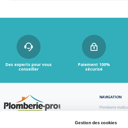
Des experts pour vous
Paiement 100%
conseiller
sécurisé
NAVIGATION
Plomberie multic
Plomberie PER
Tubes et raccord
Contactez-nous :
du lundi au vendredi de
Gestion des cookies
Tubes et raccord
9h00 à 12h et de 13h30 à 17h.
Tube et Raccord 