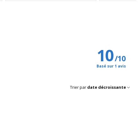
10
/
10
Basé sur 1 avis
Trier par
date décroissante