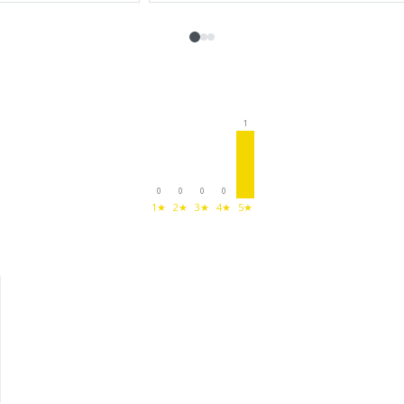
1
0
0
0
0
1★
2★
3★
4★
5★