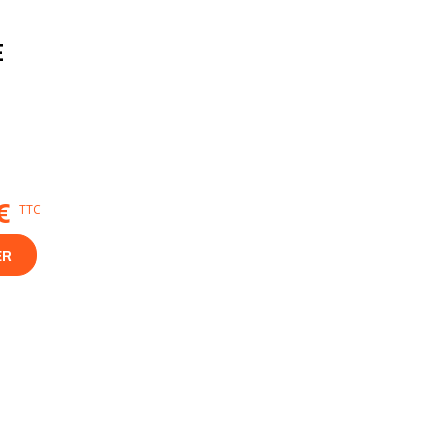
E
€
TTC
ER