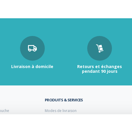
Livraison à domicile
Retours et échanges
pendant 90 jours
PRODUITS & SERVICES
ouche
Modes de livraison
Retour et échange
s laiton de plomberie
Moyens de paiement
s PVC
FAQ
Cuivre